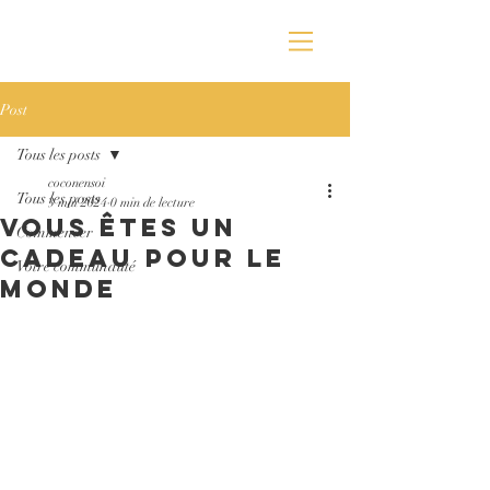
Post
Tous les posts
coconensoi
Tous les posts
3 mai 2024
0 min de lecture
Vous êtes un
Commencer
cadeau pour le
Votre communauté
monde